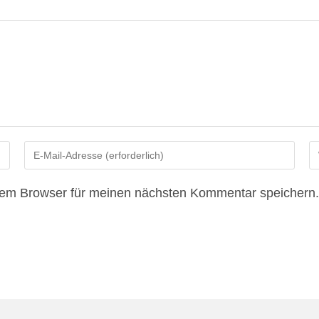
Gib
Gi
deine
de
E-
We
sem Browser für meinen nächsten Kommentar speichern.
Mail-
U
Adresse
ei
zum
(o
Kommentieren
ein