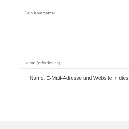
Kommentar
Gib
deinen
Namen
Name, E-Mail-Adresse und Website in die
oder
Benutzernamen
zum
Kommentieren
ein